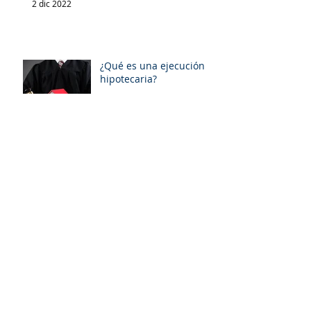
2 dic 2022
¿Qué es una ejecución
hipotecaria?
4 oct 2022
Archivo
enero de 2024
(1)
1 entrada
agosto de 2023
(1)
1 entrada
enero de 2023
(4)
4 entradas
diciembre de 2022
(3)
3 entradas
octubre de 2022
(1)
1 entrada
agosto de 2022
(2)
2 entradas
mayo de 2022
(1)
1 entrada
abril de 2022
(2)
2 entradas