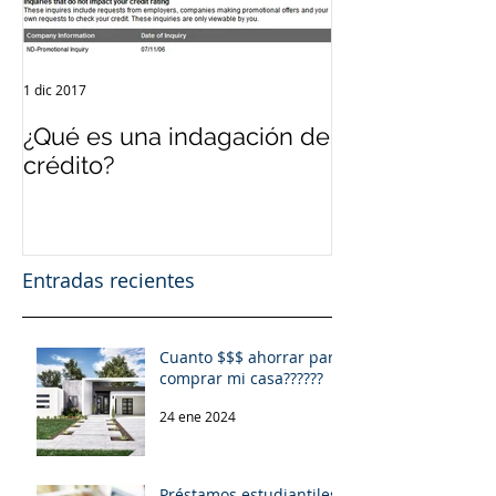
1 dic 2017
12 sept 2017
¿Qué es una indagación de
¿Qué es el Cré
crédito?
Entradas recientes
Cuanto $$$ ahorrar para
comprar mi casa??????
24 ene 2024
Préstamos estudiantiles.