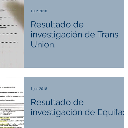
1 jun 2018
Resultado de
investigación de Trans
Union.
1 jun 2018
Resultado de
investigación de Equifax