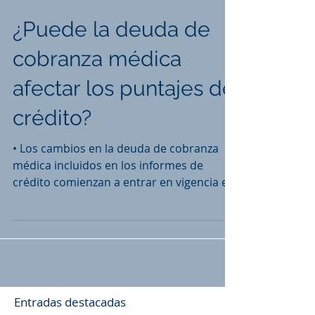
1 ago. 2022
¿Puede la deuda de
cobranza médica
afectar los puntajes de
crédito?
• Los cambios en la deuda de cobranza
médica incluidos en los informes de
crédito comienzan a entrar en vigencia el
1 de julio de 2022. •...