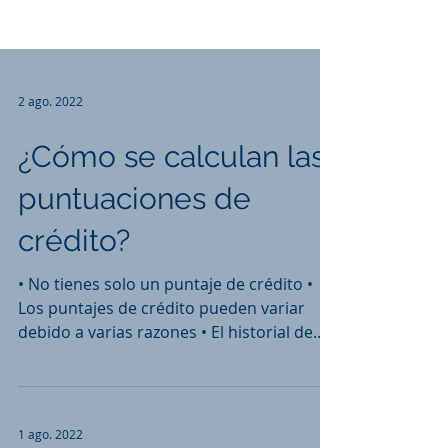
2 ago. 2022
¿Cómo se calculan las
puntuaciones de
crédito?
• No tienes solo un puntaje de crédito •
Los puntajes de crédito pueden variar
debido a varias razones • El historial de
pagos, la...