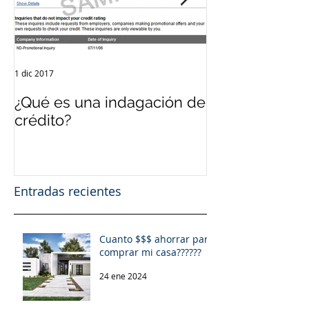
1 dic 2017
12 sept 2017
¿Qué es una indagación de
¿Qué es el Cré
crédito?
Entradas recientes
Cuanto $$$ ahorrar para
comprar mi casa??????
24 ene 2024