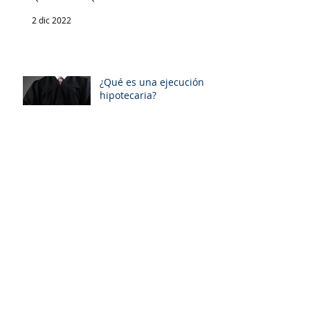
2 dic 2022
¿Qué es una ejecución
hipotecaria?
4 oct 2022
Archivo
enero de 2024
(1)
1 entrada
agosto de 2023
(1)
1 entrada
enero de 2023
(4)
4 entradas
diciembre de 2022
(3)
3 entradas
octubre de 2022
(1)
1 entrada
agosto de 2022
(2)
2 entradas