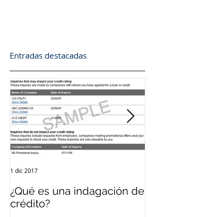
Entradas destacadas
1 dic 2017
12 sept 2017
¿Qué es una indagación de
¿Qué es el Cré
crédito?