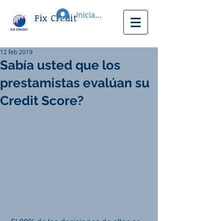
Iniciar sesión
Fix Credit
12 feb 2019
Sabía usted que los
prestamistas evalúan su
Credit Score?