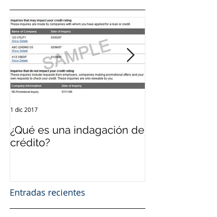
1 dic 2017
12 sept 2017
¿Qué es una indagación de
¿Qué es el Cré
crédito?
Entradas recientes