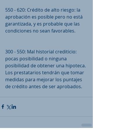
550 - 620: Crédito de alto riesgo: la 
aprobación es posible pero no está 
garantizada, y es probable que las 
condiciones no sean favorables.
300 - 550: Mal historial crediticio: 
pocas posibilidad o ninguna 
posibilidad de obtener una hipoteca. 
Los prestatarios tendrán que tomar 
medidas para mejorar los puntajes 
de crédito antes de ser aprobados.