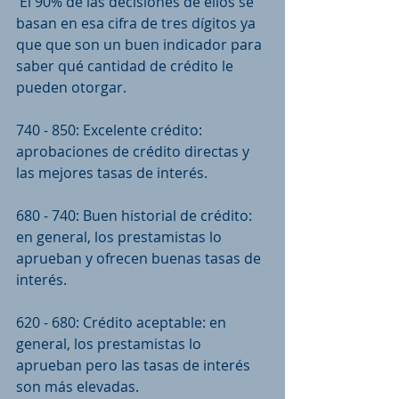
 El 90% de las decisiones de ellos se 
basan en esa cifra de tres dígitos ya 
que que son un buen indicador para 
saber qué cantidad de crédito le 
pueden otorgar.
740 - 850: Excelente crédito: 
aprobaciones de crédito directas y 
las mejores tasas de interés.
680 - 740: Buen historial de crédito: 
en general, los prestamistas lo 
aprueban y ofrecen buenas tasas de 
interés.
620 - 680: Crédito aceptable: en 
general, los prestamistas lo 
aprueban pero las tasas de interés 
son más elevadas.