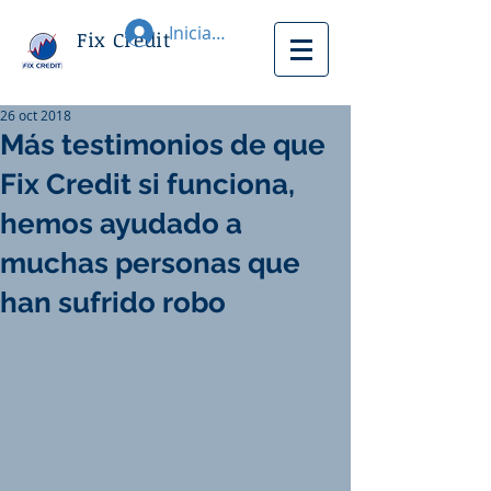
Iniciar sesión
Fix Credit
26 oct 2018
Más testimonios de que
Fix Credit si funciona,
hemos ayudado a
muchas personas que
han sufrido robo