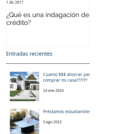
1 dic 2017
12 sept 2017
¿Qué es una indagación de
¿Qué es el Cré
crédito?
Entradas recientes
Cuanto $$$ ahorrar para
comprar mi casa??????
24 ene 2024
Préstamos estudiantiles.
3 ago 2023